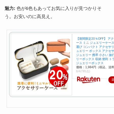
魅力:
色が6色もあってお気に入りが見つかりそ
う。お安いのに高見え。
【期間限定20％OFF】 ア
ース ミニ ジュエリーケース
運び コンパクト アクセサリ
ュエリー ボックス アクセサ
ジュエリー 携帯 小さい 旅
リーボックス 収納 便利 ト
ジュエリーボックス
価格：1,984円（税込、送料
6/4/7時点)